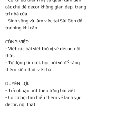
các chủ đề decor không gian đẹp, trang 
trí nhà cửa.
- Sinh sống và làm việc tại Sài Gòn để 
training khi cần.
CÔNG VIỆC:
- Viết các bài viết thú vị về décor, nội 
thất.
- Tự động tìm tòi, học hỏi về để tăng 
thêm kiến thức viết bài.
QUYỀN LỢI:
- Trả nhuận bút theo từng bài viết
- Có cơ hội tìm hiểu thêm về lãnh vực 
décor, nội thất.