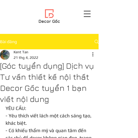
Bài đăng
Kent Tan
21 thg 4, 2022
[Góc tuyển dụng] Dịch vụ
Tư vấn thiết kế nội thất
Decor Gốc tuyển 1 bạn
viết nội dung
YÊU CẦU:
- Yêu thích viết lách một cách sáng tạo, 
khác biệt. 
- Có khiếu thẩm mỹ và quan tâm đến 
các chủ đề decor không gian đẹp, trang 