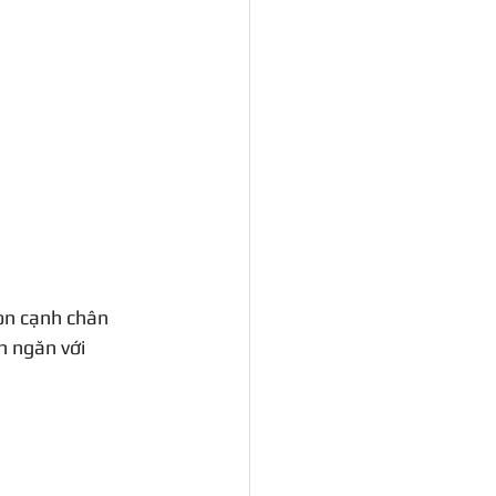
ọn cạnh chân 
h ngăn với 