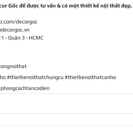
cor Gốc để được tư vấn & có một thiết kế nội thất đẹp,
b.com/decorgoc
@decorgoc.vn
1 - Quận 3 - HCMC
congnoithat
pho
#thietkenoithatchungcu
#thietkenoithatcanho
#phongcachtancodien