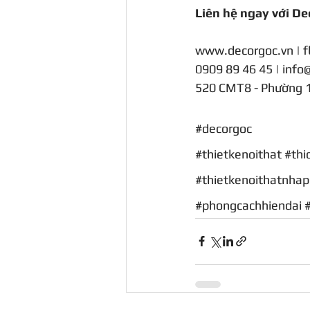
Liên hệ ngay với De
www.decorgoc.vn
 | 
f
0909 89 46 45 | 
info
520 CMT8 - Phường 1
#decorgoc
#thietkenoithat
#thi
#thietkenoithatnha
#phongcachhiendai