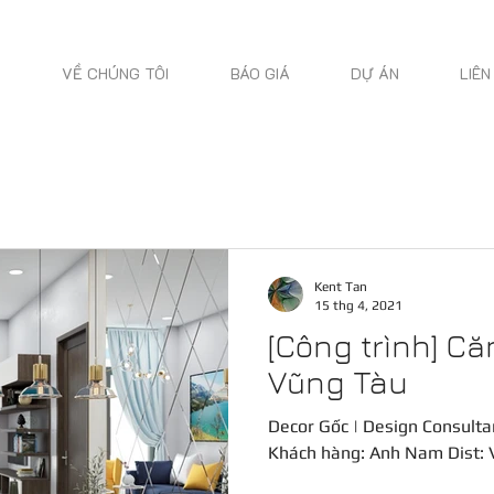
VỀ CHÚNG TÔI
BÁO GIÁ
DỰ ÁN
LIÊN
Kent Tan
15 thg 4, 2021
[Công trình] Că
Vũng Tàu
Decor Gốc | Design Consultan