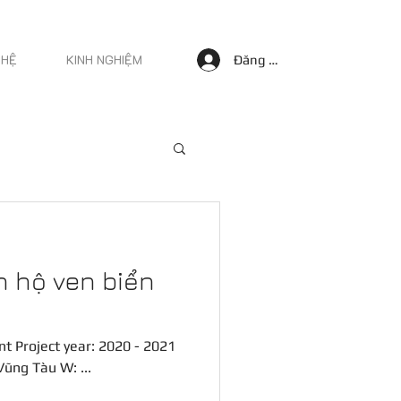
 HỆ
KINH NGHIỆM
Đăng nhập
n hộ ven biển
t Project year: 2020 - 2021
Khách hàng: Anh Nam Dist: Vũng Tàu W: ...